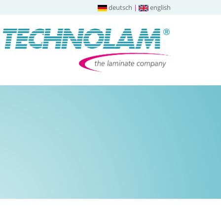
deutsch
|
english