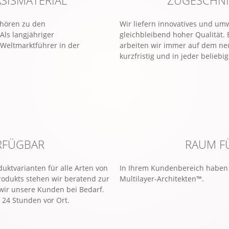
ehören zu den
Wir liefern innovatives und um
Als langjähriger
gleichbleibend hoher Qualität.
 Weltmarktführer in der
arbeiten wir immer auf dem neu
kurzfristig und in jeder belieb
ERFÜGBAR
RAUM FÜ
ktvarianten für alle Arten von
In Ihrem Kundenbereich haben S
rodukts stehen wir beratend zur
Multilayer-Architekten™.
wir unsere Kunden bei Bedarf.
n 24 Stunden vor Ort.